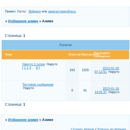
Привет, Гость!
Войдите
или
зарегистрируйтесь
.
»
Избранное аниме
»
Аниме
Страница:
1
Аниме
Последнее
Тема
Ответов
Просмотров
сообщение
Наруто 1 сезон
Наруто
[
1
2
3
…
6
]
2013-01-20
163
1525
07:12:51
Наруто
Тестовое сообщение
Наруто
2013-01-16
0
41
14:01:37
Наруто
Страница:
1
»
Избранное аниме
»
Аниме
Создать форум
|
Помощь по форуму